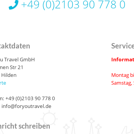
+49 (0)2103 90 778 0
taktdaten
Servic
ou Travel GmbH
Informat
nen Str 21
 Hilden
Montag bi
rte
Samstag, 
n: +49 (0)2103 90 778 0
: info@foryoutravel.de
richt schreiben