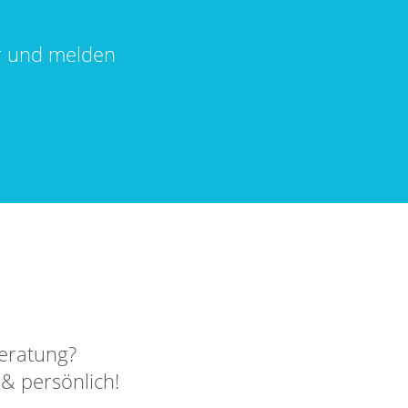
r und melden
eratung?
 & persönlich!