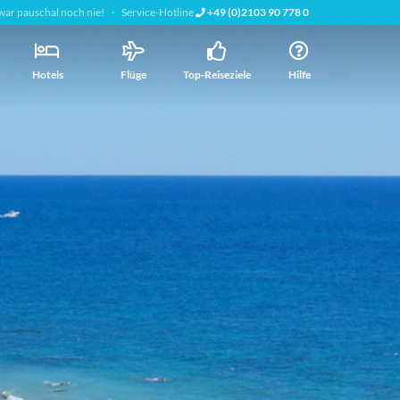
war pauschal noch nie!
Service-Hotline
+49 (0)2103 90 778 0
Hotels
Flüge
Top-Reiseziele
Hilfe