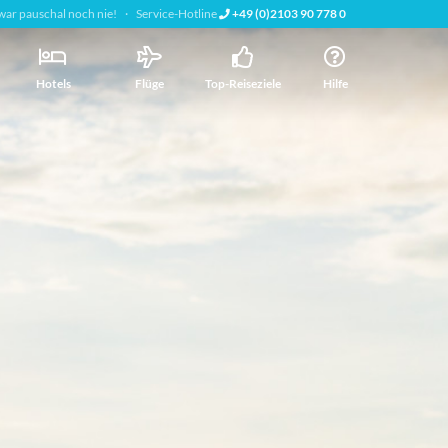
war pauschal noch nie!
Service-Hotline
+49 (0)2103 90 778 0
Hotels
Flüge
Top-Reiseziele
Hilfe