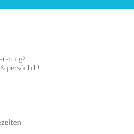
eratung?
 & persönlich!
ezeiten