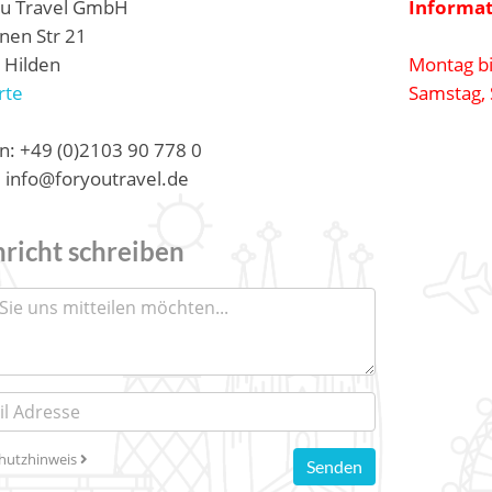
ou Travel GmbH
Informat
nen Str 21
 Hilden
Montag bi
rte
Samstag, 
n: +49 (0)2103 90 778 0
: info@foryoutravel.de
richt schreiben
hutzhinweis
Senden